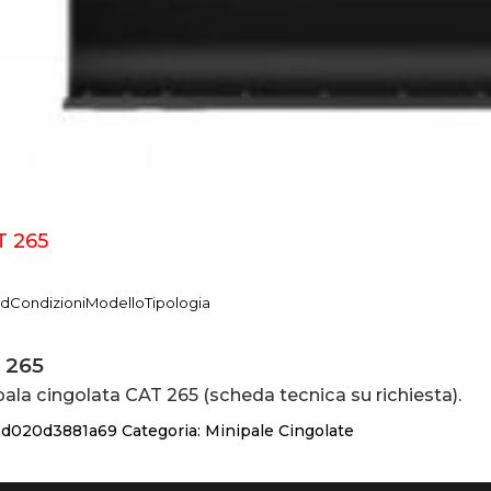
T 265
nd
Condizioni
Modello
Tipologia
 265
pala cingolata CAT 265 (scheda tecnica su richiesta).
:
d020d3881a69
Categoria:
Minipale Cingolate