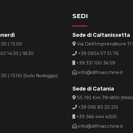
SEDI
enerdì
Sede di Caltanissetta
30 | 13.00
Via Dell'Imprenditore 11
O 14:30 | 18:30
+39 0934 57 51 76
+39 331 100 36 59
info@dlfmacchine.it
30 | 13:00 (Solo Noleggio)
Sede di Catania
SS 192 Km 78+800 (Mist
+39 095 83 20 215
+39 366 444 4300
info@dlfmacchine.it