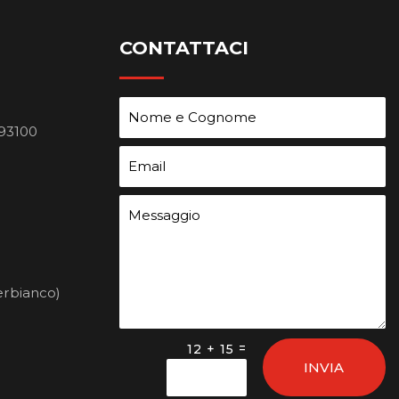
CONTATTACI
 93100
erbianco)
=
12 + 15
INVIA