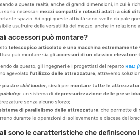
ando a queste realtà, anche di grandi dimensioni, in cui è ric
ui sono necessari
mezzi compatti e robusti adatti a cicli di l
rtante spazio. Ad oggi queste attività sono svolte da pale 
ibile usufruire della versatilità del mezzo, anche in relazione 
ali accessori può montare?
sto
telescopico articolato è una macchina estremamente v
ttura può montare sia gli
accessori di un classico elevatore
endo da questo, gli ingegneri e i progettisti del reparto
R&D
(
no agevolato
l’utilizzo delle attrezzature
, attraverso soluzio
e piastre
skid loader
, ideali per
montare tutte le attrezzatu
quickdep
, un sistema di
depressurizzazione delle prese idr
trezzature senza alcuno sforzo;
sistema di parallelismo delle attrezzature
, che permette di
rreno durante le operazioni di sollevamento e discesa del brac
ali sono le caratteristiche che definiscono