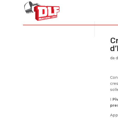
HOME
PRODOTT
Cr
d’
da
d
Con 
cres
soll
I
Pi
pre
App