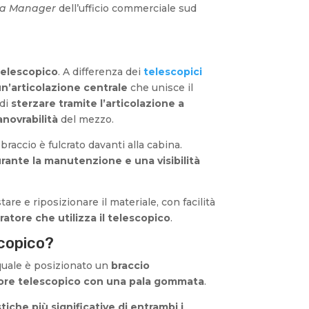
ea Manager
dell’ufficio commerciale sud
telescopico
. A differenza dei
telescopici
n’articolazione centrale
che unisce il
 di
sterzare tramite l’articolazione a
novrabilità
del mezzo.
braccio è fulcrato davanti alla cabina.
urante la manutenzione e una visibilità
tare e riposizionare il materiale, con facilità
atore che utilizza il telescopico
.
scopico?
 quale è posizionato un
braccio
tore telescopico con una pala gommata
.
stiche più significative di entrambi i