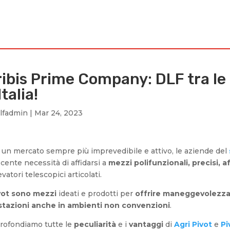
I
SERVIZI
CHI SIAMO
SPARCO STORE
LAV
ibis Prime Company: DLF tra le a
Italia!
lfadmin
|
Mar 24, 2023
un mercato sempre più imprevedibile e attivo, le aziende del
cente necessità di affidarsi a
mezzi polifunzionali, precisi, af
evatori telescopici articolati.
vot sono mezzi
ideati e prodotti per
offrire maneggevolezza, 
stazioni anche in ambienti non convenzioni
.
rofondiamo tutte le
peculiarità
e i
vantaggi
di
Agri Pivot
e
Pi