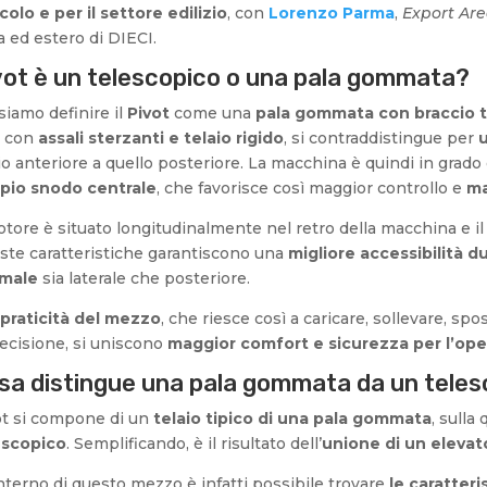
colo e per il settore edilizio
, con
Lorenzo Parma
,
Export Ar
ia ed estero di DIECI.
vot è un telescopico o una pala gommata?
iamo definire il
Pivot
come una
pala gommata con braccio 
con
assali sterzanti e telaio rigido
, si contraddistingue per
u
io anteriore a quello posteriore. La macchina è quindi in grado
pio snodo centrale
, che favorisce così maggior controllo e
ma
otore è situato longitudinalmente nel retro della macchina e il 
ste caratteristiche garantiscono una
migliore accessibilità d
imale
sia laterale che posteriore.
praticità del mezzo
, che riesce così a caricare, sollevare, spos
ecisione, si uniscono
maggior comfort e sicurezza per l’oper
sa distingue una pala gommata da un tele
ot si compone di un
telaio tipico di una pala gommata
, sulla
escopico
. Semplificando, è il risultato dell’
unione di un eleva
interno di questo mezzo è infatti possibile trovare
le caratteri