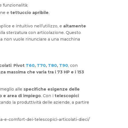
e funzionalità;
one e
tettuccio apribile
.
plice e intuitivo nell’utilizzo, e
altamente
lla sterzatura con articolazione. Questo
 ma non vuole rinunciare a una macchina
colati
:
Pivot
T60
,
T70
,
T80
,
T90
, con
za massima che varia tra i 73 HP e i 153
 meglio alle
specifiche esigenze delle
ro e area di impiego
. Con i
telescopici
ando la produttività delle aziende, a partire
-e-comfort-dei-telescopici-articolati-dieci/