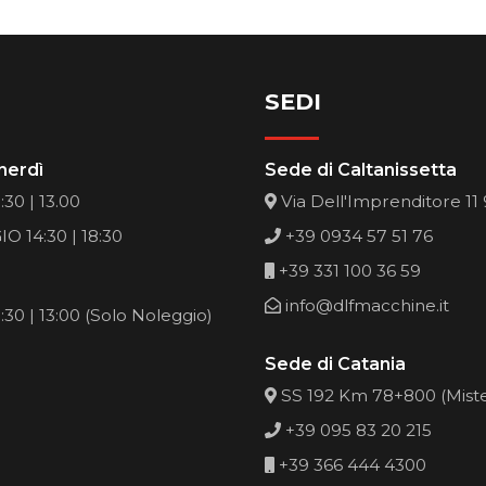
SEDI
nerdì
Sede di Caltanissetta
30 | 13.00
Via Dell'Imprenditore 11
O 14:30 | 18:30
+39 0934 57 51 76
+39 331 100 36 59
info@dlfmacchine.it
30 | 13:00 (Solo Noleggio)
Sede di Catania
SS 192 Km 78+800 (Mist
+39 095 83 20 215
+39 366 444 4300