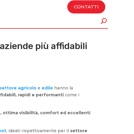
ORA CON NOI
NEWS
CONTATTI
ziende più affidabili
settore agricolo
e
edile
hanno la
fidabili, rapidi e performanti
come i
ottima visibilità, comfort ed eccellenti
vot
, ideati rispettivamente per il
settore