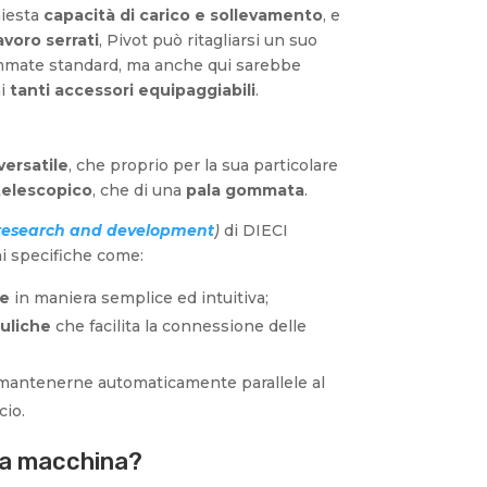
hiesta
capacità di carico e sollevamento
, e
avoro serrati
, Pivot può ritagliarsi un suo
gommate standard, ma anche qui sarebbe
ai
tanti accessori equipaggiabili
.
ersatile
, che proprio per la sua particolare
 telescopico
, che di una
pala gommata
.
research and development
)
di DIECI
ni specifiche come:
re
in maniera semplice ed intuitiva;
auliche
che facilita la connessione delle
 mantenerne automaticamente parallele al
cio.
 la macchina?