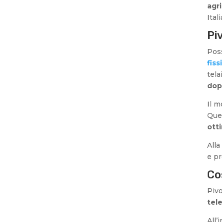
agri
Ital
Pi
Poss
fissi
tela
dop
Il m
Que
ott
Alla
e pr
Co
Piv
tel
All’