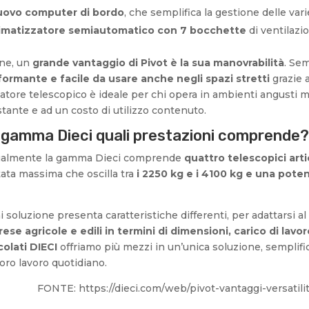
uovo computer di bordo
, che semplifica la gestione delle vari
limatizzatore semiautomatico con 7 bocchette
di ventilazi
ine, un
grande vantaggio di Pivot è la sua manovrabilità
. Sem
formante e facile da usare anche negli spazi stretti
grazie a
atore telescopico è ideale per chi opera in ambienti angusti
tante e ad un costo di utilizzo contenuto.
 gamma Dieci quali prestazioni comprende?
ualmente la gamma Dieci comprende
quattro telescopici arti
ata massima che oscilla tra
i 2250 kg e i 4100 kg e una poten
 soluzione presenta caratteristiche differenti, per adattarsi al
ese agricole e edili in termini di dimensioni, carico di lavo
colati DIECI
offriamo più mezzi in un’unica soluzione, semplific
loro lavoro quotidiano.
FONTE: https://dieci.com/web/pivot-vantaggi-versatilita