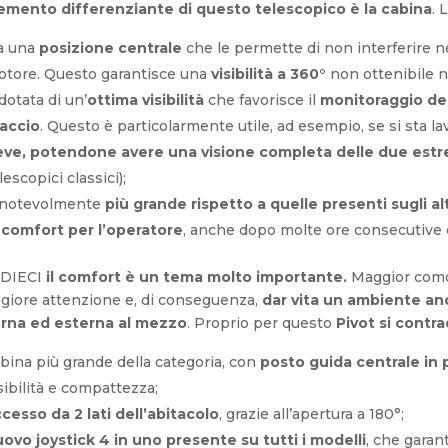
lemento differenziante di questo telescopico è la cabina
. 
a una
posizione centrale
che le permette di non interferire né
tore. Questo garantisce una
visibilità a 360°
non ottenibile ne
dotata di un’
ottima visibilità
che favorisce il
monitoraggio del
accio
. Questo è particolarmente utile, ad esempio, se si sta 
eve, potendone avere una visione completa delle due estr
lescopici classici);
 notevolmente
più grande rispetto a quelle presenti sugli alt
i
comfort per l’operatore
, anche dopo molte ore consecutive di
 DIECI
il comfort è un tema molto importante.
Maggior comod
giore attenzione e, di conseguenza,
dar vita un ambiente anc
erna ed esterna al mezzo
. Proprio per questo
Pivot si contr
bina più grande della categoria, con
posto guida centrale in 
sibilità e compattezza;
cesso da 2 lati dell’abitacolo
, grazie all’apertura a 180°;
ovo joystick 4 in uno presente su tutti i modelli
, che garan