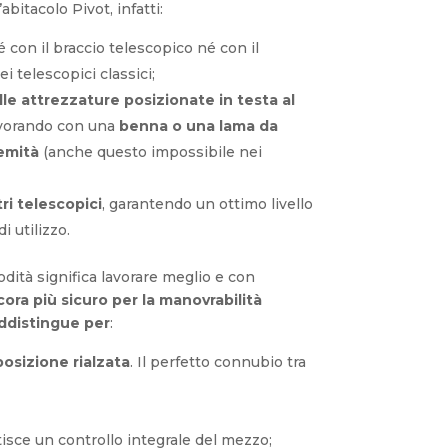
L’abitacolo Pivot, infatti:
 con il braccio telescopico né con il
i telescopici classici;
le attrezzature posizionate in testa al
lavorando con una
benna o una lama da
emità
(anche questo impossibile nei
ri telescopici
, garantendo un ottimo livello
 utilizzo.
ità significa lavorare meglio e con
ora più sicuro per la manovrabilità
addistingue per
:
posizione rialzata
. Il perfetto connubio tra
tisce un controllo integrale del mezzo;