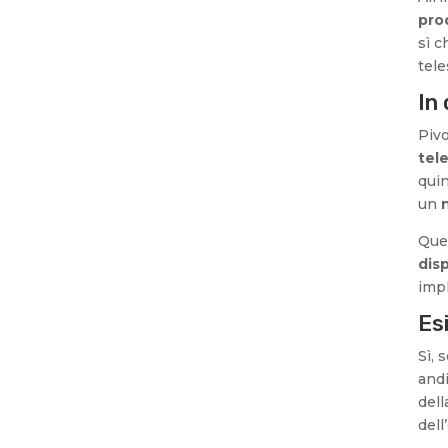
pro
sì 
tele
In 
Pivo
tel
quin
un
Ques
dis
impl
Es
Sì, 
andi
del
dell