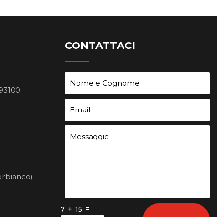
CONTATTACI
 93100
erbianco)
=
7 + 15