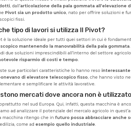
dotti
, dall’
articolazione della pala gommata all’elevazione d
che
Pivot sia un prodotto unico
, nato per offrire soluzioni e f
scopici fissi.
che tipo di lavori si utilizza Il Pivot?
t è la soluzione ideale per tutti quei settori in cui è fondamen
escopico mantenendo la manovrabilità della pala gommata
di due soluzioni imprescindibili all’interno del settore agricol
notevole risparmio di costi e tempo
.
te sue particolari caratteristiche lo hanno reso
interessante
ponevano di elevatore telescopico fisso
, che hanno visto nel
ementare e semplificare le attività lavorative.
istono mercati dove ancora non è utilizzat
soprattutto nel sud Europa. Qui, infatti, questa macchina è an
amo ad analizzare il potenziale del mercalo agricolo in quest’ar
la macchina ritengo che in
futuro possa abbracciare anche se
’edilizia, come ad
esempio quello industriale
.