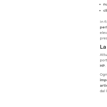
n
c
In f
per
elev
pres
La
Att
port
HP
.
Ogni
impr
arti
dal 