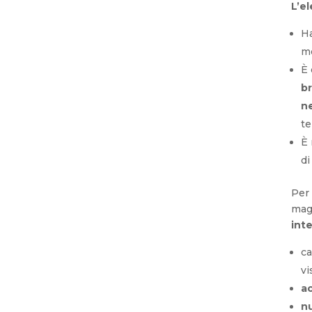
L’e
H
mo
È 
br
n
te
È
d
Per
mag
int
ca
vi
ac
nu