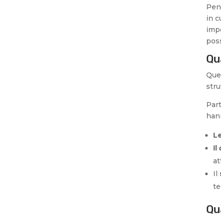
Pens
in c
impo
poss
Qu
Que
stru
Part
han
L
Il
at
Il
te
Qu