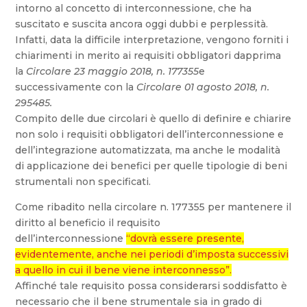
intorno al concetto di interconnessione, che ha
suscitato e suscita ancora oggi dubbi e perplessità.
Infatti, data la difficile interpretazione, vengono forniti i
chiarimenti in merito ai requisiti obbligatori dapprima
la
Circolare 23 maggio 2018, n. 177355
e
successivamente con la
Circolare 01 agosto 2018, n.
295485.
Compito delle due circolari è quello di definire e chiarire
non solo i requisiti obbligatori dell’interconnessione e
dell’integrazione automatizzata, ma anche le modalità
di applicazione dei benefici per quelle tipologie di beni
strumentali non specificati.
Come ribadito nella circolare n. 177355 per mantenere il
diritto al beneficio il requisito
dell’interconnessione
“dovrà essere presente,
evidentemente, anche nei periodi d’imposta successivi
a quello in cui il bene viene interconnesso”.
Affinché tale requisito possa considerarsi soddisfatto è
necessario che il bene strumentale sia in grado di