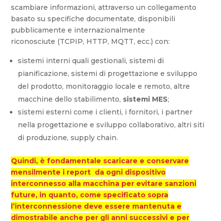
scambiare informazioni, attraverso un collegamento
basato su specifiche documentate, disponibili
pubblicamente e internazionalmente
riconosciute (TCPIP, HTTP, MQTT, ecc.) con:
sistemi interni quali gestionali, sistemi di
pianificazione, sistemi di progettazione e sviluppo
del prodotto, monitoraggio locale e remoto, altre
macchine dello stabilimento,
sistemi MES
;
sistemi esterni come i clienti, i fornitori, i partner
nella progettazione e sviluppo collaborativo, altri siti
di produzione, supply chain.
Quindi, è fondamentale scaricare e conservare
mensilmente i report da ogni dispositivo
interconnesso alla macchina per evitare sanzioni
future, in quanto, come specificato sopra
l’interconnessione deve essere mantenuta e
dimostrabile anche per gli anni successivi e per