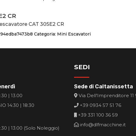
E2 CR
 escavatore CAT 305E2 CR
:
94edba7473b8
Categoria:
Mini Escavatori
SEDI
enerdì
Sede di Caltanissetta
30 | 13.00
Via Dell'Imprenditore 11
O 14:30 | 18:30
+39 0934 57 51 76
+39 331 100 36 59
info@dlfmacchine.it
30 | 13:00 (Solo Noleggio)