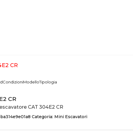
4E2 CR
nd
Condizioni
Modello
Tipologia
E2 CR
 escavatore CAT 304E2 CR
:
ba314e9e01a8
Categoria:
Mini Escavatori