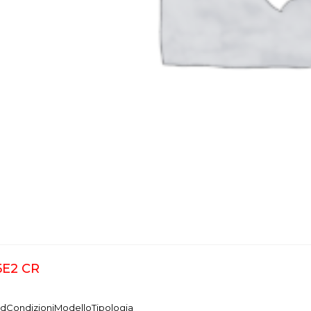
5E2 CR
nd
Condizioni
Modello
Tipologia