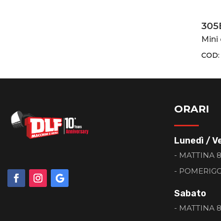
305
Mini
COD
ORARI
Lunedì / V
- MATTINA 8:
- POMERIGGI
Sabato
- MATTINA 8: