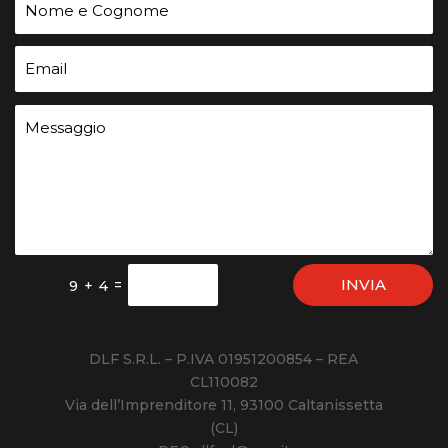
INVIA
=
9 + 4
DLF S.R.L. – P.IVA 01951200854 – REA
CL110082
Via dell’Imprenditore 11, 93100 Caltanissetta
(CL)