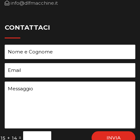
info@dlfmacchine.it
CONTATTACI
INVIA
=
15 + 14