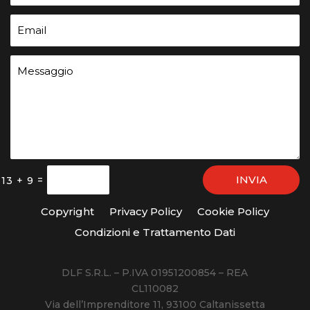
INVIA
=
13 + 9
Copyright
Privacy Policy
Cookie Policy
Condizioni e Trattamento Dati
DLF S.R.L. – P.IVA 01951200854 – REA
CL110082
Via dell’Imprenditore 11, 93100 Caltanissetta