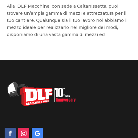
Alla DLF Macchine, con sede a Caltanissetta, puoi
trovare un’ampia gamma di mezzi e attrezzatura per il
tuo cantiere. Qualunque sia il tuo lavoro noi abbiamo il
mezzo ideale per realizzarlo nel migliore dei modi,
disponiamo di una vasta gamma di mezzi ed...