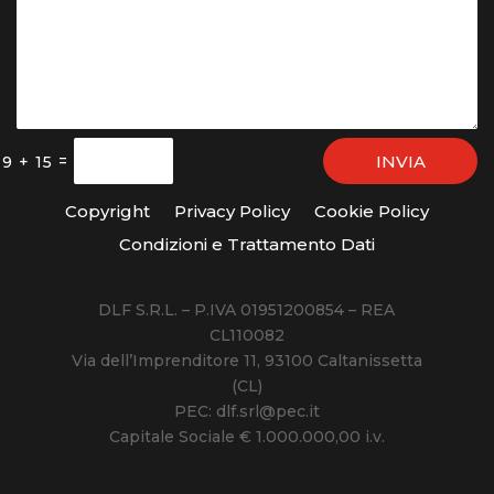
INVIA
=
9 + 15
Copyright
Privacy Policy
Cookie Policy
Condizioni e Trattamento Dati
DLF S.R.L. – P.IVA 01951200854 – REA
CL110082
Via dell’Imprenditore 11, 93100 Caltanissetta
(CL)
PEC: dlf.srl@pec.it
Capitale Sociale € 1.000.000,00 i.v.