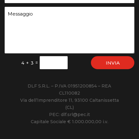
INVIA
=
4 + 3
DLF S.R.L. – P.IVA 01951200854 – REA
CL110082
Via dell’Imprenditore 11, 93100 Caltanissetta
(CL)
PEC: dlf.srl@pec.it
Capitale Sociale € 1.000.000,00 i.v.