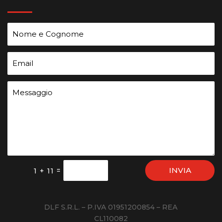
INVIA
=
1 + 11
DLF S.R.L. – P.IVA 01951200854 – REA
CL110082