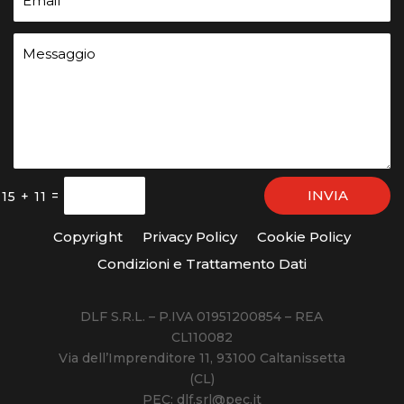
INVIA
=
15 + 11
Copyright
Privacy Policy
Cookie Policy
Condizioni e Trattamento Dati
DLF S.R.L. – P.IVA 01951200854 – REA
CL110082
Via dell’Imprenditore 11, 93100 Caltanissetta
(CL)
PEC: dlf.srl@pec.it