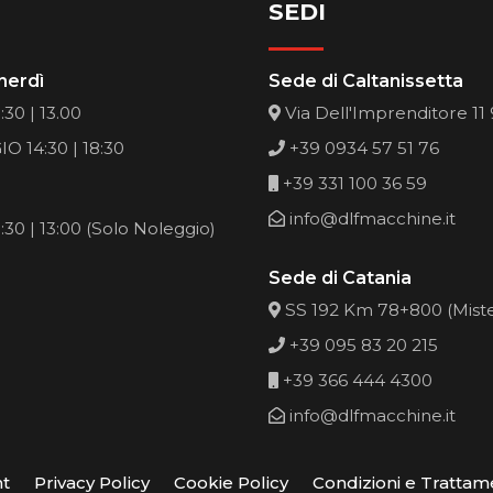
SEDI
nerdì
Sede di Caltanissetta
30 | 13.00
Via Dell'Imprenditore 11
O 14:30 | 18:30
+39 0934 57 51 76
+39 331 100 36 59
info@dlfmacchine.it
30 | 13:00 (Solo Noleggio)
Sede di Catania
SS 192 Km 78+800 (Mist
+39 095 83 20 215
+39 366 444 4300
info@dlfmacchine.it
ht
Privacy Policy
Cookie Policy
Condizioni e Trattam