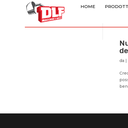
HOME
PRODOTT
Nu
de
da
|
Cred
poss
bene