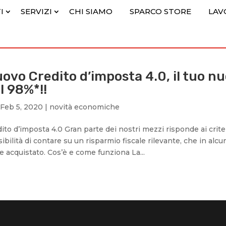
I
SERVIZI
CHI SIAMO
SPARCO STORE
LAV
ovo Credito d’imposta 4.0, il tuo 
l 98%*!!
Feb 5, 2020
|
novità economiche
ito d’imposta 4.0 Gran parte dei nostri mezzi risponde ai criter
ibilità di contare su un risparmio fiscale rilevante, che in alcu
 acquistato. Cos’è e come funziona La...