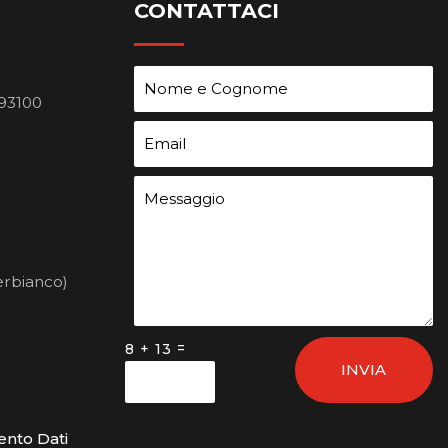
CONTATTACI
 93100
erbianco)
=
8 + 13
INVIA
ento Dati