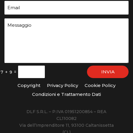
INVIA
=
7 + 9
Copyright
Privacy Policy
Cookie Policy
Condizioni e Trattamento Dati
DLF S.R.L. – P.IVA 01951200854 – REA
CL110082
Via dell’Imprenditore 11, 93100 Caltanissetta
(CL)