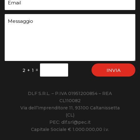
INVIA
=
2 + 1
DLF S.R.L. – P.IVA 01951200854 – REA
CL110082
Via dell’Imprenditore 11, 93100 Caltanissetta
(CL)
PEC: dlf.srl@pec.it
Capitale Sociale € 1.000.000,00 i.v.