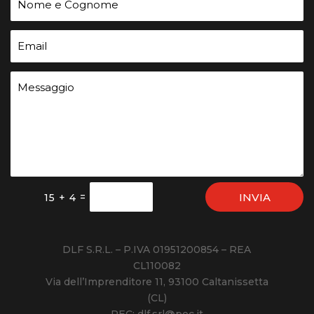
INVIA
=
15 + 4
DLF S.R.L. – P.IVA 01951200854 – REA
CL110082
Via dell’Imprenditore 11, 93100 Caltanissetta
(CL)
PEC: dlf.srl@pec.it