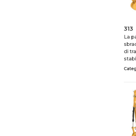
313
La p
sbra
di tr
stabi
Categ