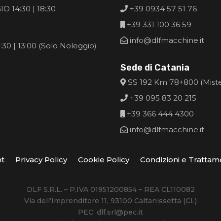
O 14:30 | 18:30
+39 0934 57 51 76
+39 331 100 36 59
info@dlfmacchine.it
30 | 13:00 (Solo Noleggio)
Sede di Catania
SS 192 Km 78+800 (Mist
+39 095 83 20 215
+39 366 444 4300
info@dlfmacchine.it
ht
Privacy Policy
Cookie Policy
Condizioni e Trattam
DLF S.R.L. – P.IVA 01951200854 – REA CL110082
Via dell’Imprenditore 11, 93100 Caltanissetta (CL)
PEC: dlf.srl@pec.it