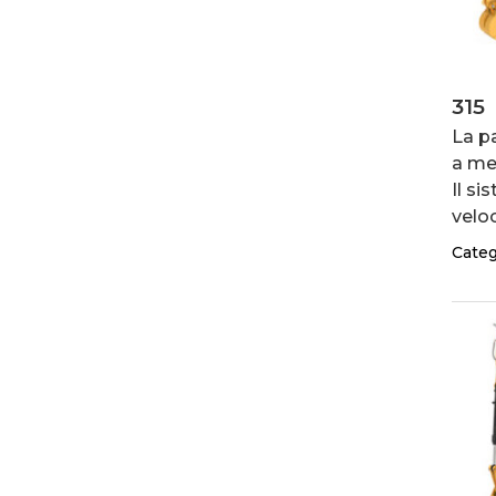
315
La p
a me
Il si
veloc
Categ