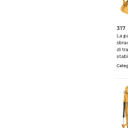
317
La p
sbra
di tr
stabi
Categ