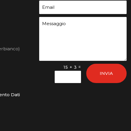
erbianco)
=
15 + 3
INVIA
ento Dati