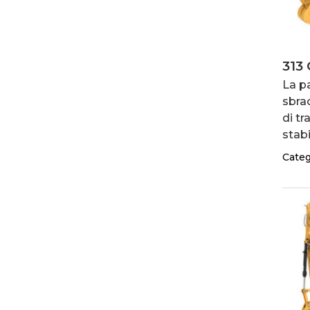
313
La p
sbra
di tr
stabi
Categ