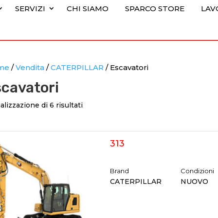
SERVIZI
CHI SIAMO
SPARCO STORE
LAV
me
/
Vendita
/
CATERPILLAR
/ Escavatori
scavatori
alizzazione di 6 risultati
313
Brand
Condizioni
CATERPILLAR
NUOVO