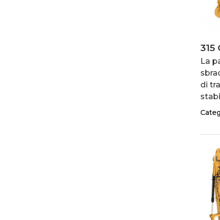
315
La p
sbra
di tr
stabi
Categ